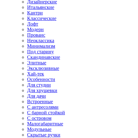
Дизайнерские
Итальянские
Кантри
Классические
Лофт
Модерн
Прованс
Неоклассика
Минимализм
Под старину
Скандинавские
Элитные
Эксклюзивные
Хай-тек
Особенности
Для студии
Для хрущевки
Для дачи
Встроенные
С антресолями
С барной стойкой
С островом
Малогабаритные
Модульные
Скрытые ручки