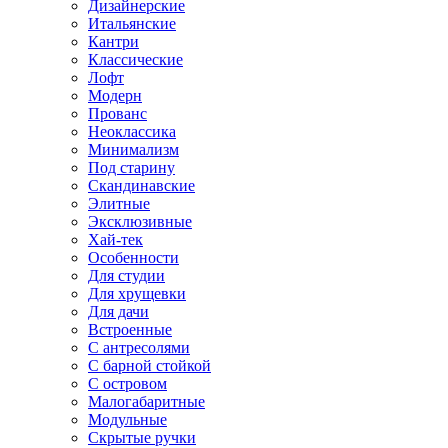
Дизайнерские
Итальянские
Кантри
Классические
Лофт
Модерн
Прованс
Неоклассика
Минимализм
Под старину
Скандинавские
Элитные
Эксклюзивные
Хай-тек
Особенности
Для студии
Для хрущевки
Для дачи
Встроенные
С антресолями
С барной стойкой
С островом
Малогабаритные
Модульные
Скрытые ручки