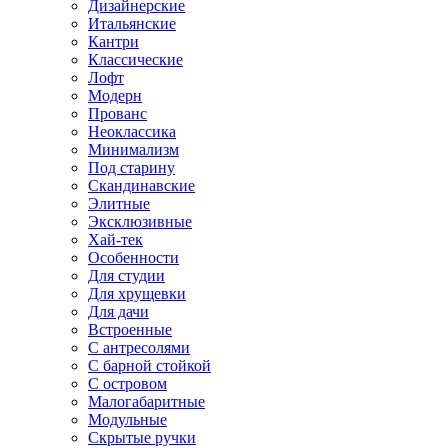
Дизайнерские
Итальянские
Кантри
Классические
Лофт
Модерн
Прованс
Неоклассика
Минимализм
Под старину
Скандинавские
Элитные
Эксклюзивные
Хай-тек
Особенности
Для студии
Для хрущевки
Для дачи
Встроенные
С антресолями
С барной стойкой
С островом
Малогабаритные
Модульные
Скрытые ручки