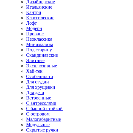
Дизайнерские
Итальянские
Кантри
Классические
Лофт
Модерн
Прованс
Неоклассика
Минимализм
Под старину
Скандинавские
Элитные
Эксклюзивные
Хай-тек
Особенности
Для студии
Для хрущевки
Для дачи
Встроенные
С антресолями
С барной стойкой
С островом
Малогабаритные
Модульные
Скрытые ручки