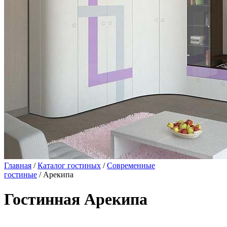
Главная
/
Каталог гостиных
/
Современные
гостиные
/ Арекипа
Гостинная Арекипа