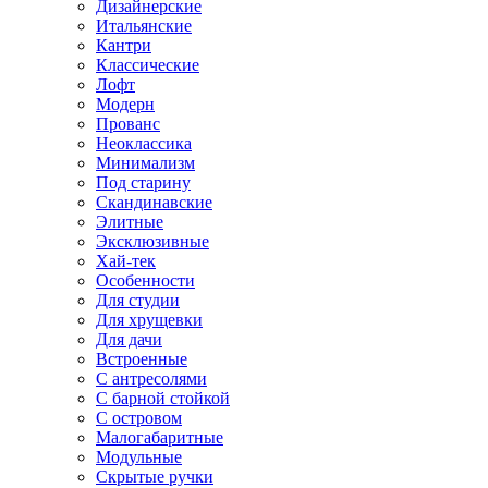
Дизайнерские
Итальянские
Кантри
Классические
Лофт
Модерн
Прованс
Неоклассика
Минимализм
Под старину
Скандинавские
Элитные
Эксклюзивные
Хай-тек
Особенности
Для студии
Для хрущевки
Для дачи
Встроенные
С антресолями
С барной стойкой
С островом
Малогабаритные
Модульные
Скрытые ручки