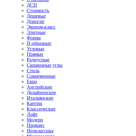
ДСП
Стоимость
Дешевые
Дорогие
Эконом-класс
Элитные
Форма
П-образные
Угловые
Прямые
Радиусные
Скошенные углы
Стиль
Современные
Евро
Английские
Дизайнерские
Итальянские
Кантри
Классические
Лофт
Модерн
Прованс
Неоклассика