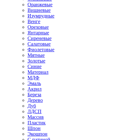
Оранжевые
Вишневые
Изумрудные
Венге
Ореховые
Янтарные
Сиреневые
Салатовые
Фиолетовые
Мятные
Золотые
Синие
Материал
МДФ
Эмаль
Акрил
Береза
Дерево
Дуб
ЛДСП
Массив
Пластик
Шпон
Экошпон
С патиной