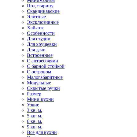
Минимализм
Под старину
Скандинавские
Элитные
Эксклюзивные
Хай-тек
Особенности
Для студии
Для хрущевки
Для дачи
Встроенные
С антресолями
С барной стойкой
С островом
Малогабаритные
Модульные
Скрытые ручки
Размер
Мини-кухни
Узкие
3 кв. м.
5 кв. м.
6 кв. м.
9 кв. м.
Все для кухни