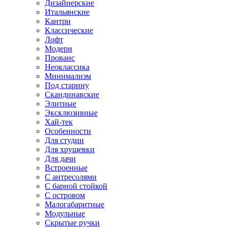
Дизайнерские
Итальянские
Кантри
Классические
Лофт
Модерн
Прованс
Неоклассика
Минимализм
Под старину
Скандинавские
Элитные
Эксклюзивные
Хай-тек
Особенности
Для студии
Для хрущевки
Для дачи
Встроенные
С антресолями
С барной стойкой
С островом
Малогабаритные
Модульные
Скрытые ручки