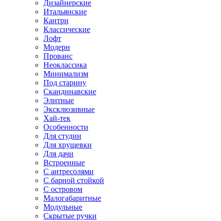
Дизайнерские
Итальянские
Кантри
Классические
Лофт
Модерн
Прованс
Неоклассика
Минимализм
Под старину
Скандинавские
Элитные
Эксклюзивные
Хай-тек
Особенности
Для студии
Для хрущевки
Для дачи
Встроенные
С антресолями
С барной стойкой
С островом
Малогабаритные
Модульные
Скрытые ручки