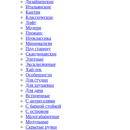
Дизайнерские
Итальянские
Кантри
Классические
Лофт
Модерн
Прованс
Неоклассика
Минимализм
Под старину
Скандинавские
Элитные
Эксклюзивные
Хай-тек
Особенности
Для студии
Для хрущевки
Для дачи
Встроенные
С антресолями
С барной стойкой
С островом
Малогабаритные
Модульные
Скрытые ручки