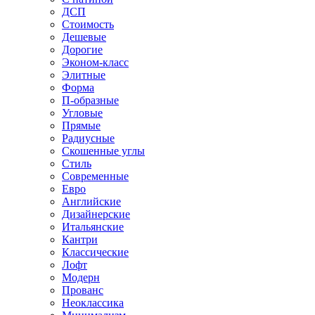
ДСП
Стоимость
Дешевые
Дорогие
Эконом-класс
Элитные
Форма
П-образные
Угловые
Прямые
Радиусные
Скошенные углы
Стиль
Современные
Евро
Английские
Дизайнерские
Итальянские
Кантри
Классические
Лофт
Модерн
Прованс
Неоклассика