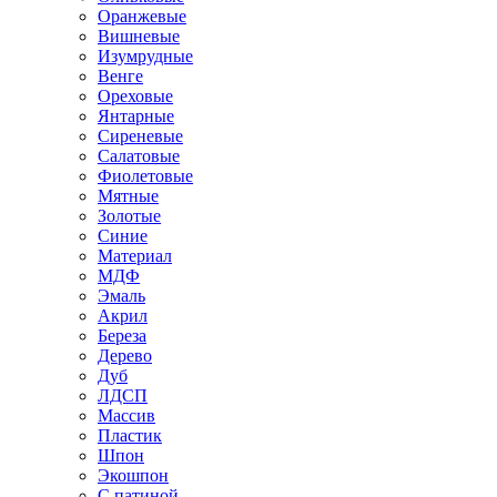
Оранжевые
Вишневые
Изумрудные
Венге
Ореховые
Янтарные
Сиреневые
Салатовые
Фиолетовые
Мятные
Золотые
Синие
Материал
МДФ
Эмаль
Акрил
Береза
Дерево
Дуб
ЛДСП
Массив
Пластик
Шпон
Экошпон
С патиной