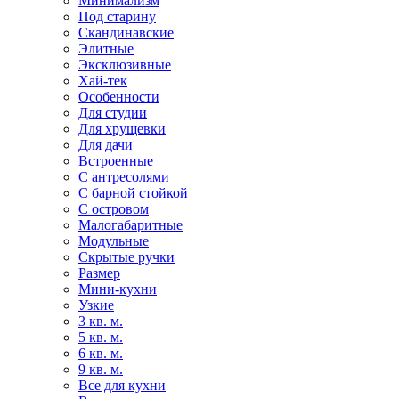
Минимализм
Под старину
Скандинавские
Элитные
Эксклюзивные
Хай-тек
Особенности
Для студии
Для хрущевки
Для дачи
Встроенные
С антресолями
С барной стойкой
С островом
Малогабаритные
Модульные
Скрытые ручки
Размер
Мини-кухни
Узкие
3 кв. м.
5 кв. м.
6 кв. м.
9 кв. м.
Все для кухни