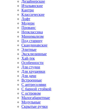
Дизайнерские
Итальянские
Кантри
Классические
Лофт
Модерн
Прованс
Неоклассика
Минимализм
Под старину
Скандинавские
Элитные
Эксклюзивные
Хай-тек
Особенности
Для студии
Для хрущевки
Для дачи
Встроенные
С антресолями
С барной стойкой
С островом
Малогабаритные
Модульные
Скрытые ручки