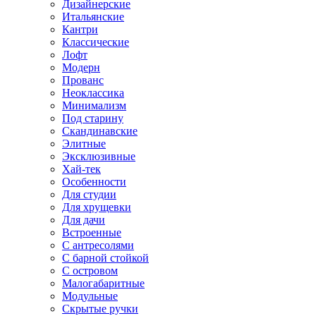
Дизайнерские
Итальянские
Кантри
Классические
Лофт
Модерн
Прованс
Неоклассика
Минимализм
Под старину
Скандинавские
Элитные
Эксклюзивные
Хай-тек
Особенности
Для студии
Для хрущевки
Для дачи
Встроенные
С антресолями
С барной стойкой
С островом
Малогабаритные
Модульные
Скрытые ручки