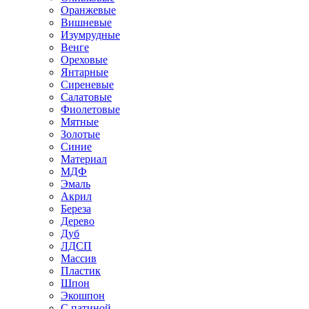
Оранжевые
Вишневые
Изумрудные
Венге
Ореховые
Янтарные
Сиреневые
Салатовые
Фиолетовые
Мятные
Золотые
Синие
Материал
МДФ
Эмаль
Акрил
Береза
Дерево
Дуб
ЛДСП
Массив
Пластик
Шпон
Экошпон
С патиной