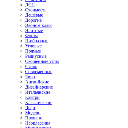
ДСП
Стоимость
Дешевые
Дорогие
Эконом-класс
Элитные
Форма
П-образные
Угловые
Прямые
Радиусные
Скошенные углы
Стиль
Современные
Евро
Английские
Дизайнерские
Итальянские
Кантри
Классические
Лофт
Модерн
Прованс
Неоклассика