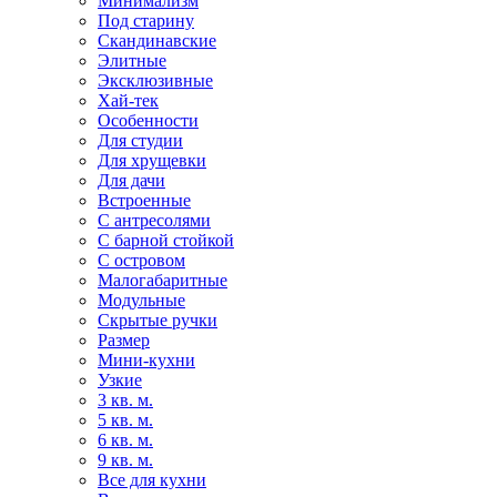
Минимализм
Под старину
Скандинавские
Элитные
Эксклюзивные
Хай-тек
Особенности
Для студии
Для хрущевки
Для дачи
Встроенные
С антресолями
С барной стойкой
С островом
Малогабаритные
Модульные
Скрытые ручки
Размер
Мини-кухни
Узкие
3 кв. м.
5 кв. м.
6 кв. м.
9 кв. м.
Все для кухни