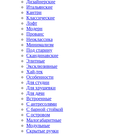
Дизайнерские
Итальянские
Кантри
Классические
Лофт
Модерн
Прованс
Неоклассика
Минимализм
Под старину
Скандинавские
Элитные
Эксклюзивные
Хай-тек
Особенности
Для студии
Для хрущевки
Для дачи
Встроенные
С антресолями
С барной стойкой
С островом
Малогабаритные
Модульные
Скрытые ручки