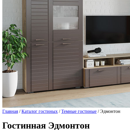
Главная
/
Каталог гостиных
/
Темные гостиные
/ Эдмонтон
Гостинная Эдмонтон