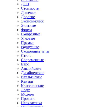
ДСП
Стоимость
Дешевые
Дорогие
Эконом-класс
Элитные
Форма
П-образные
Угловые
Прямые
Радиусные
Скошенные углы
Стиль
Современные
Евро
Английские
Дизайнерские
Итальянские
Кантри
Классические
Лофт
Модерн
Прованс
Неоклассика