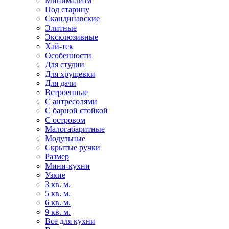
Минимализм
Под старину
Скандинавские
Элитные
Эксклюзивные
Хай-тек
Особенности
Для студии
Для хрущевки
Для дачи
Встроенные
С антресолями
С барной стойкой
С островом
Малогабаритные
Модульные
Скрытые ручки
Размер
Мини-кухни
Узкие
3 кв. м.
5 кв. м.
6 кв. м.
9 кв. м.
Все для кухни