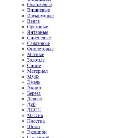
Оранжевые
Вишневые
Изумрудные
Венге
Ореховые
Янтарные
Сиреневые
Салатовые
Фиолетовые
Мятные
Золотые
Синие
Материал
МДФ
Эмаль
Акрил
Береза
Дерево
Дуб
ЛДСП
Массив
Пластик
Шпон
Экошпон
С патиной