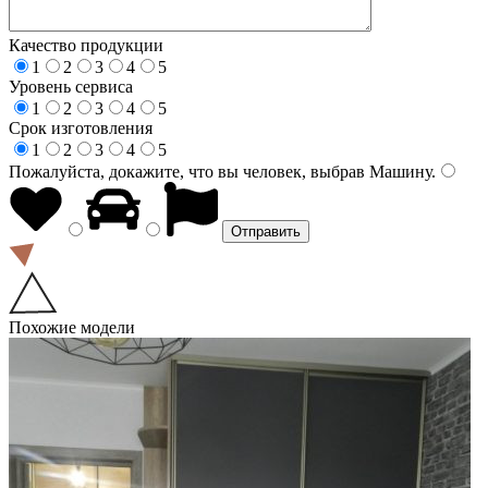
Качество продукции
1
2
3
4
5
Уровень сервиса
1
2
3
4
5
Срок изготовления
1
2
3
4
5
Пожалуйста, докажите, что вы человек, выбрав
Машину
.
Похожие модели