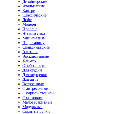
Дизайнерские
Итальянские
Кантри
Классические
Лофт
Модерн
Прованс
Неоклассика
Минимализм
Под старину
Скандинавские
Элитные
Эксклюзивные
Хай-тек
Особенности
Для студии
Для хрущевки
Для дачи
Встроенные
С антресолями
С барной стойкой
С островом
Малогабаритные
Модульные
Скрытые ручки