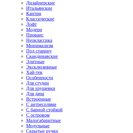
Дизайнерские
Итальянские
Кантри
Классические
Лофт
Модерн
Прованс
Неоклассика
Минимализм
Под старину
Скандинавские
Элитные
Эксклюзивные
Хай-тек
Особенности
Для студии
Для хрущевки
Для дачи
Встроенные
С антресолями
С барной стойкой
С островом
Малогабаритные
Модульные
Скрытые ручки