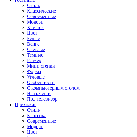
Стиль
Классические
Современные
Модерн
Хай-тек
Цвет
Белые
Венге
Светлые
Темные
Размер
Мини стенки
Форма
Угловые
Особенности
С компьютерным столом
Назначение
Под телевизор
Прихожие
Стиль
Классика
Современные
Модерн
Цвет