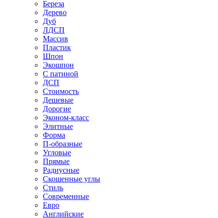
Береза
Дерево
Дуб
ЛДСП
Массив
Пластик
Шпон
Экошпон
С патиной
ДСП
Стоимость
Дешевые
Дорогие
Эконом-класс
Элитные
Форма
П-образные
Угловые
Прямые
Радиусные
Скошенные углы
Стиль
Современные
Евро
Английские