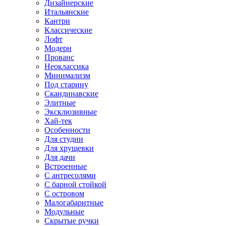
Дизайнерские
Итальянские
Кантри
Классические
Лофт
Модерн
Прованс
Неоклассика
Минимализм
Под старину
Скандинавские
Элитные
Эксклюзивные
Хай-тек
Особенности
Для студии
Для хрущевки
Для дачи
Встроенные
С антресолями
С барной стойкой
С островом
Малогабаритные
Модульные
Скрытые ручки