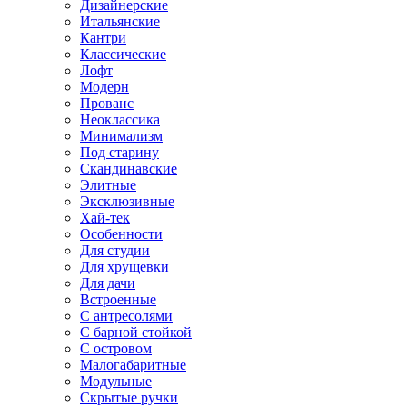
Дизайнерские
Итальянские
Кантри
Классические
Лофт
Модерн
Прованс
Неоклассика
Минимализм
Под старину
Скандинавские
Элитные
Эксклюзивные
Хай-тек
Особенности
Для студии
Для хрущевки
Для дачи
Встроенные
С антресолями
С барной стойкой
С островом
Малогабаритные
Модульные
Скрытые ручки