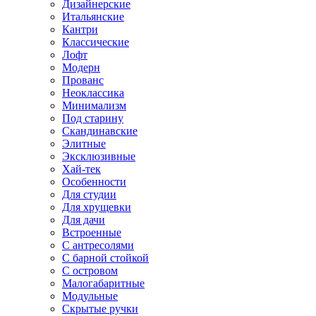
Дизайнерские
Итальянские
Кантри
Классические
Лофт
Модерн
Прованс
Неоклассика
Минимализм
Под старину
Скандинавские
Элитные
Эксклюзивные
Хай-тек
Особенности
Для студии
Для хрущевки
Для дачи
Встроенные
С антресолями
С барной стойкой
С островом
Малогабаритные
Модульные
Скрытые ручки