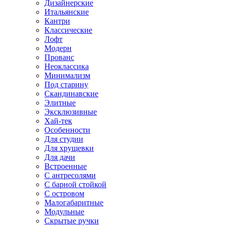
Дизайнерские
Итальянские
Кантри
Классические
Лофт
Модерн
Прованс
Неоклассика
Минимализм
Под старину
Скандинавские
Элитные
Эксклюзивные
Хай-тек
Особенности
Для студии
Для хрущевки
Для дачи
Встроенные
С антресолями
С барной стойкой
С островом
Малогабаритные
Модульные
Скрытые ручки