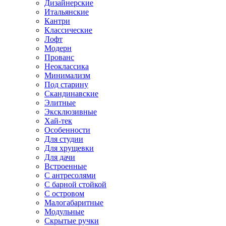
Дизайнерские
Итальянские
Кантри
Классические
Лофт
Модерн
Прованс
Неоклассика
Минимализм
Под старину
Скандинавские
Элитные
Эксклюзивные
Хай-тек
Особенности
Для студии
Для хрущевки
Для дачи
Встроенные
С антресолями
С барной стойкой
С островом
Малогабаритные
Модульные
Скрытые ручки