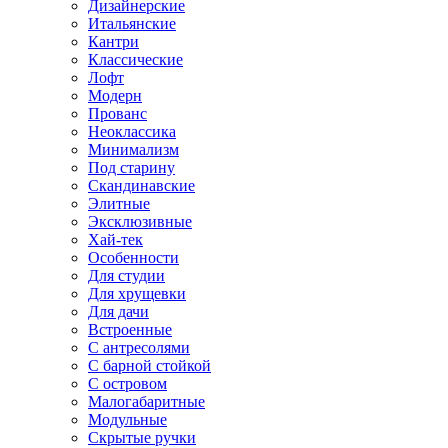
Дизайнерские
Итальянские
Кантри
Классические
Лофт
Модерн
Прованс
Неоклассика
Минимализм
Под старину
Скандинавские
Элитные
Эксклюзивные
Хай-тек
Особенности
Для студии
Для хрущевки
Для дачи
Встроенные
С антресолями
С барной стойкой
С островом
Малогабаритные
Модульные
Скрытые ручки