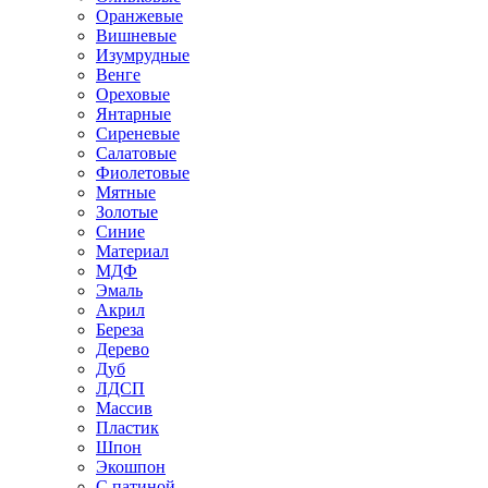
Оранжевые
Вишневые
Изумрудные
Венге
Ореховые
Янтарные
Сиреневые
Салатовые
Фиолетовые
Мятные
Золотые
Синие
Материал
МДФ
Эмаль
Акрил
Береза
Дерево
Дуб
ЛДСП
Массив
Пластик
Шпон
Экошпон
С патиной