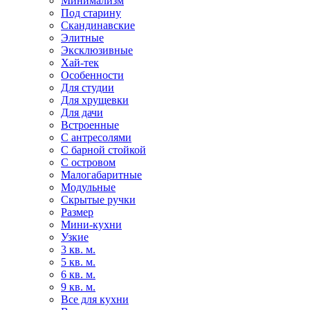
Минимализм
Под старину
Скандинавские
Элитные
Эксклюзивные
Хай-тек
Особенности
Для студии
Для хрущевки
Для дачи
Встроенные
С антресолями
С барной стойкой
С островом
Малогабаритные
Модульные
Скрытые ручки
Размер
Мини-кухни
Узкие
3 кв. м.
5 кв. м.
6 кв. м.
9 кв. м.
Все для кухни