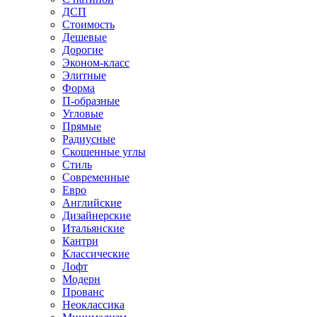
ДСП
Стоимость
Дешевые
Дорогие
Эконом-класс
Элитные
Форма
П-образные
Угловые
Прямые
Радиусные
Скошенные углы
Стиль
Современные
Евро
Английские
Дизайнерские
Итальянские
Кантри
Классические
Лофт
Модерн
Прованс
Неоклассика