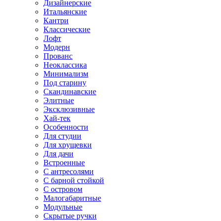
Дизайнерские
Итальянские
Кантри
Классические
Лофт
Модерн
Прованс
Неоклассика
Минимализм
Под старину
Скандинавские
Элитные
Эксклюзивные
Хай-тек
Особенности
Для студии
Для хрущевки
Для дачи
Встроенные
С антресолями
С барной стойкой
С островом
Малогабаритные
Модульные
Скрытые ручки