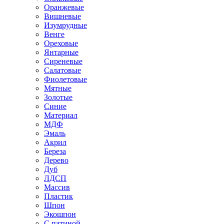
Оранжевые
Вишневые
Изумрудные
Венге
Ореховые
Янтарные
Сиреневые
Салатовые
Фиолетовые
Мятные
Золотые
Синие
Материал
МДФ
Эмаль
Акрил
Береза
Дерево
Дуб
ЛДСП
Массив
Пластик
Шпон
Экошпон
С патиной