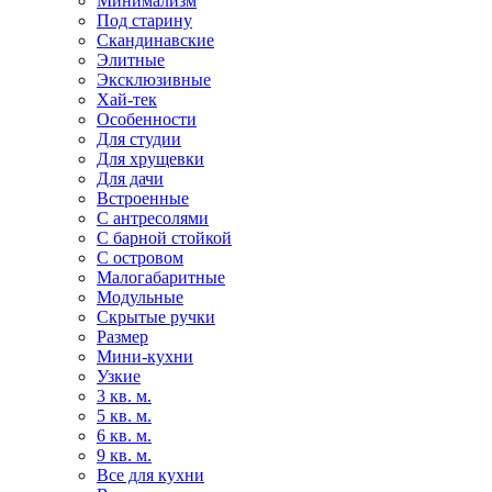
Минимализм
Под старину
Скандинавские
Элитные
Эксклюзивные
Хай-тек
Особенности
Для студии
Для хрущевки
Для дачи
Встроенные
С антресолями
С барной стойкой
С островом
Малогабаритные
Модульные
Скрытые ручки
Размер
Мини-кухни
Узкие
3 кв. м.
5 кв. м.
6 кв. м.
9 кв. м.
Все для кухни