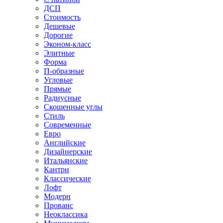
ДСП
Стоимость
Дешевые
Дорогие
Эконом-класс
Элитные
Форма
П-образные
Угловые
Прямые
Радиусные
Скошенные углы
Стиль
Современные
Евро
Английские
Дизайнерские
Итальянские
Кантри
Классические
Лофт
Модерн
Прованс
Неоклассика