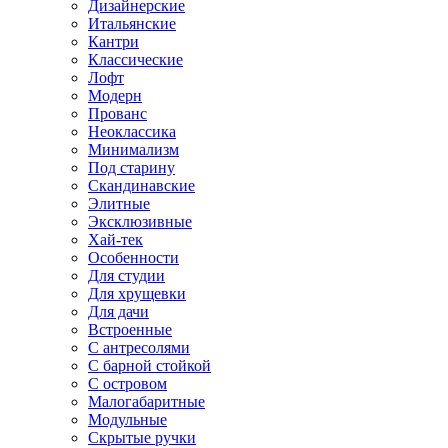
Дизайнерские
Итальянские
Кантри
Классические
Лофт
Модерн
Прованс
Неоклассика
Минимализм
Под старину
Скандинавские
Элитные
Эксклюзивные
Хай-тек
Особенности
Для студии
Для хрущевки
Для дачи
Встроенные
С антресолями
С барной стойкой
С островом
Малогабаритные
Модульные
Скрытые ручки