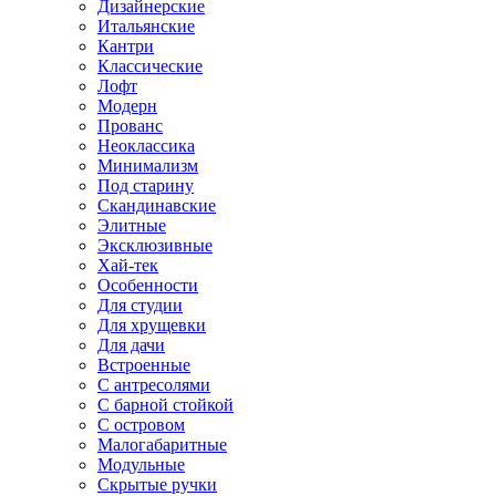
Дизайнерские
Итальянские
Кантри
Классические
Лофт
Модерн
Прованс
Неоклассика
Минимализм
Под старину
Скандинавские
Элитные
Эксклюзивные
Хай-тек
Особенности
Для студии
Для хрущевки
Для дачи
Встроенные
С антресолями
С барной стойкой
С островом
Малогабаритные
Модульные
Скрытые ручки