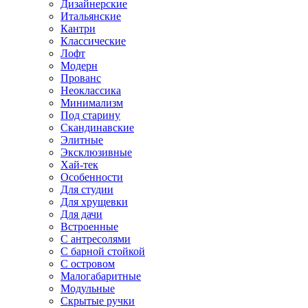
Дизайнерские
Итальянские
Кантри
Классические
Лофт
Модерн
Прованс
Неоклассика
Минимализм
Под старину
Скандинавские
Элитные
Эксклюзивные
Хай-тек
Особенности
Для студии
Для хрущевки
Для дачи
Встроенные
С антресолями
С барной стойкой
С островом
Малогабаритные
Модульные
Скрытые ручки