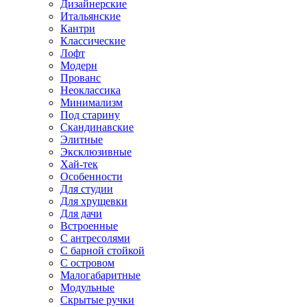
Дизайнерские
Итальянские
Кантри
Классические
Лофт
Модерн
Прованс
Неоклассика
Минимализм
Под старину
Скандинавские
Элитные
Эксклюзивные
Хай-тек
Особенности
Для студии
Для хрущевки
Для дачи
Встроенные
С антресолями
С барной стойкой
С островом
Малогабаритные
Модульные
Скрытые ручки