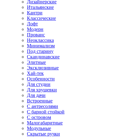
Дизайнерские
Итальянские
Кантри
Классические
Лофт
Модерн
Прованс
Неоклассика
Минимализм
Под старину
Скандинавские
Элитные
Эксклюзивные
Хай-тек
Особенности
Для студии
Для хрущевки
Для дачи
Встроенные
С антресолями
С барной стойкой
С островом
Малогабаритные
Модульные
Скрытые ручки