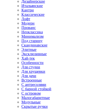
Дизайнерские
Итальянские
Кантри
Классические
Лофт
Модерн
Прованс
Неоклассика
Минимализм
Под старину
Скандинавские
Элитные
Эксклюзивные
Хай-тек
Особенности
Для студии
Для хрущевки
Для дачи
Встроенные
С антресолями
С барной стойкой
С островом
Малогабаритные
Модульные
Скрытые ручки