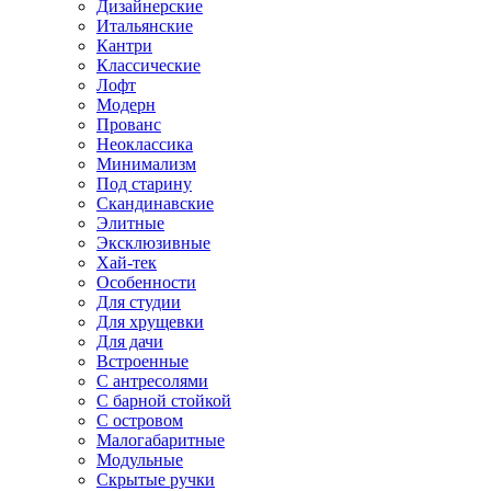
Дизайнерские
Итальянские
Кантри
Классические
Лофт
Модерн
Прованс
Неоклассика
Минимализм
Под старину
Скандинавские
Элитные
Эксклюзивные
Хай-тек
Особенности
Для студии
Для хрущевки
Для дачи
Встроенные
С антресолями
С барной стойкой
С островом
Малогабаритные
Модульные
Скрытые ручки