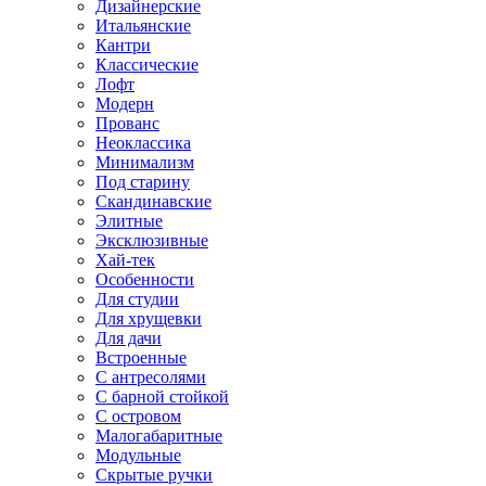
Дизайнерские
Итальянские
Кантри
Классические
Лофт
Модерн
Прованс
Неоклассика
Минимализм
Под старину
Скандинавские
Элитные
Эксклюзивные
Хай-тек
Особенности
Для студии
Для хрущевки
Для дачи
Встроенные
С антресолями
С барной стойкой
С островом
Малогабаритные
Модульные
Скрытые ручки