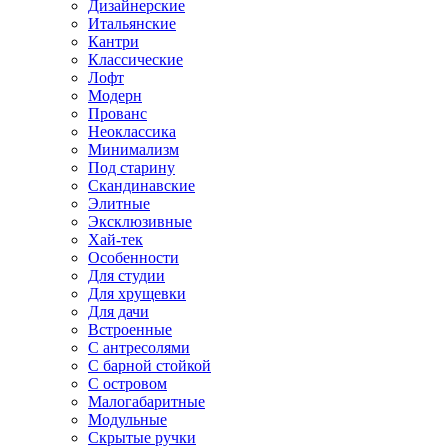
Дизайнерские
Итальянские
Кантри
Классические
Лофт
Модерн
Прованс
Неоклассика
Минимализм
Под старину
Скандинавские
Элитные
Эксклюзивные
Хай-тек
Особенности
Для студии
Для хрущевки
Для дачи
Встроенные
С антресолями
С барной стойкой
С островом
Малогабаритные
Модульные
Скрытые ручки