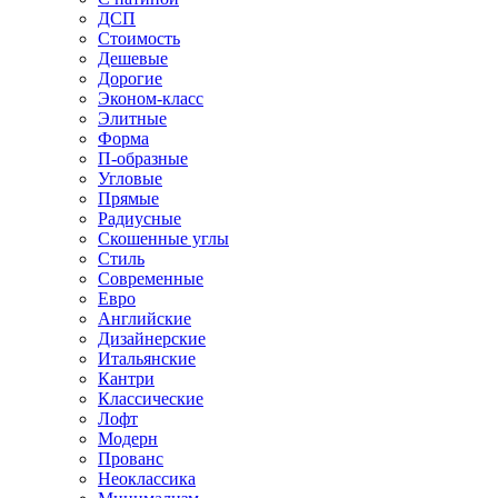
ДСП
Стоимость
Дешевые
Дорогие
Эконом-класс
Элитные
Форма
П-образные
Угловые
Прямые
Радиусные
Скошенные углы
Стиль
Современные
Евро
Английские
Дизайнерские
Итальянские
Кантри
Классические
Лофт
Модерн
Прованс
Неоклассика