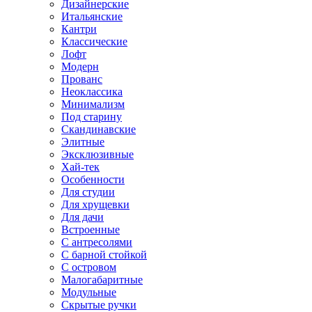
Дизайнерские
Итальянские
Кантри
Классические
Лофт
Модерн
Прованс
Неоклассика
Минимализм
Под старину
Скандинавские
Элитные
Эксклюзивные
Хай-тек
Особенности
Для студии
Для хрущевки
Для дачи
Встроенные
С антресолями
С барной стойкой
С островом
Малогабаритные
Модульные
Скрытые ручки