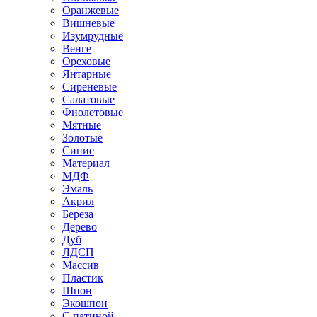
Оранжевые
Вишневые
Изумрудные
Венге
Ореховые
Янтарные
Сиреневые
Салатовые
Фиолетовые
Мятные
Золотые
Синие
Материал
МДФ
Эмаль
Акрил
Береза
Дерево
Дуб
ЛДСП
Массив
Пластик
Шпон
Экошпон
С патиной