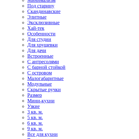
Минимализм
Под старину
Скандинавские
Элитные
Эксклюзивные
Хай-тек
Особенности
Для студии
Для хрущевки
Для дачи
Встроенные
С антресолями
С барной стойкой
С островом
Малогабаритные
Модульные
Скрытые ручки
Размер
Мини-кухни
Узкие
3 кв. м.
5 кв. м.
6 кв. м.
9 кв. м.
Все для кухни