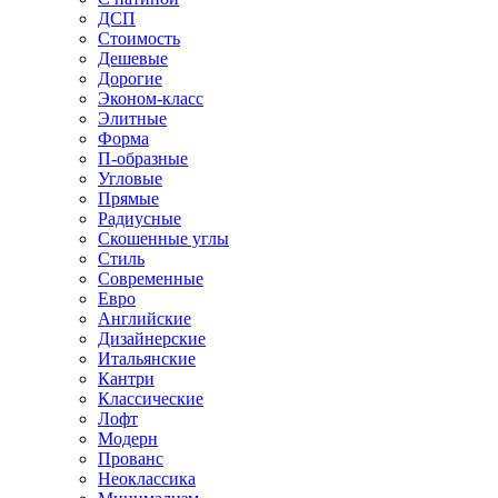
ДСП
Стоимость
Дешевые
Дорогие
Эконом-класс
Элитные
Форма
П-образные
Угловые
Прямые
Радиусные
Скошенные углы
Стиль
Современные
Евро
Английские
Дизайнерские
Итальянские
Кантри
Классические
Лофт
Модерн
Прованс
Неоклассика