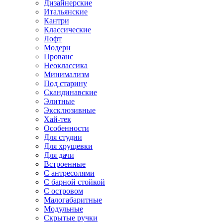
Дизайнерские
Итальянские
Кантри
Классические
Лофт
Модерн
Прованс
Неоклассика
Минимализм
Под старину
Скандинавские
Элитные
Эксклюзивные
Хай-тек
Особенности
Для студии
Для хрущевки
Для дачи
Встроенные
С антресолями
С барной стойкой
С островом
Малогабаритные
Модульные
Скрытые ручки