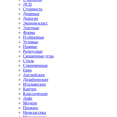
ДСП
Стоимость
Дешевые
Дорогие
Эконом-класс
Элитные
Форма
П-образные
Угловые
Прямые
Радиусные
Скошенные углы
Стиль
Современные
Евро
Английские
Дизайнерские
Итальянские
Кантри
Классические
Лофт
Модерн
Прованс
Неоклассика