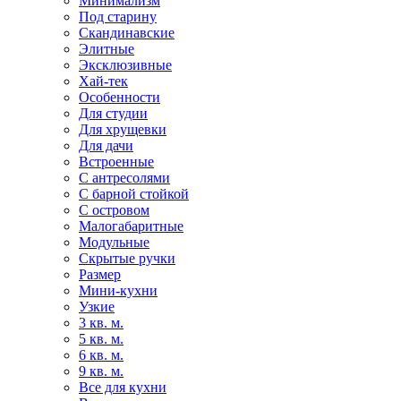
Минимализм
Под старину
Скандинавские
Элитные
Эксклюзивные
Хай-тек
Особенности
Для студии
Для хрущевки
Для дачи
Встроенные
С антресолями
С барной стойкой
С островом
Малогабаритные
Модульные
Скрытые ручки
Размер
Мини-кухни
Узкие
3 кв. м.
5 кв. м.
6 кв. м.
9 кв. м.
Все для кухни