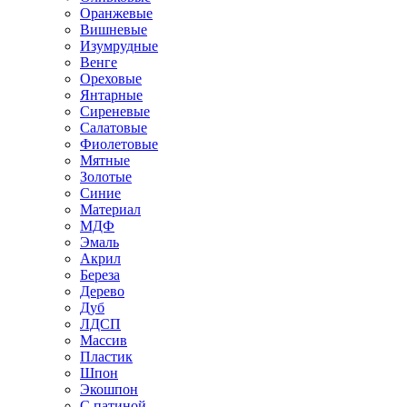
Оранжевые
Вишневые
Изумрудные
Венге
Ореховые
Янтарные
Сиреневые
Салатовые
Фиолетовые
Мятные
Золотые
Синие
Материал
МДФ
Эмаль
Акрил
Береза
Дерево
Дуб
ЛДСП
Массив
Пластик
Шпон
Экошпон
С патиной