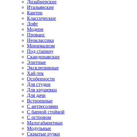
Дизайнерские
Итальянские
Кантри
Классические
Лофт
Модерн
Прованс
Неоклассика
Минимализм
Под старину
Скандинавские
Элитные
Эксклюзивные
Хай-тек
Особенности
Для студии
Для хрущевки
Для дачи
Встроенные
С антресолями
С барной стойкой
С островом
Малогабаритные
Модульные
Скрытые ручки