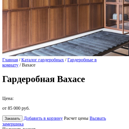
Главная
/
Каталог гардеробных
/
Гардеробные в
комнату
/ Вахасе
Гардеробная Вахасе
Цена:
от 85 000
руб.
Добавить в корзину
Расчет цены
Вызвать
Заказать
замерщика