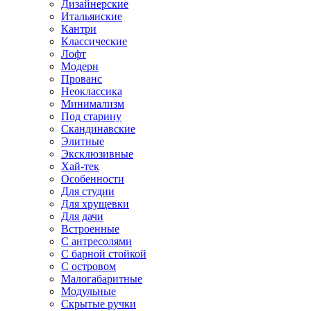
Дизайнерские
Итальянские
Кантри
Классические
Лофт
Модерн
Прованс
Неоклассика
Минимализм
Под старину
Скандинавские
Элитные
Эксклюзивные
Хай-тек
Особенности
Для студии
Для хрущевки
Для дачи
Встроенные
С антресолями
С барной стойкой
С островом
Малогабаритные
Модульные
Скрытые ручки