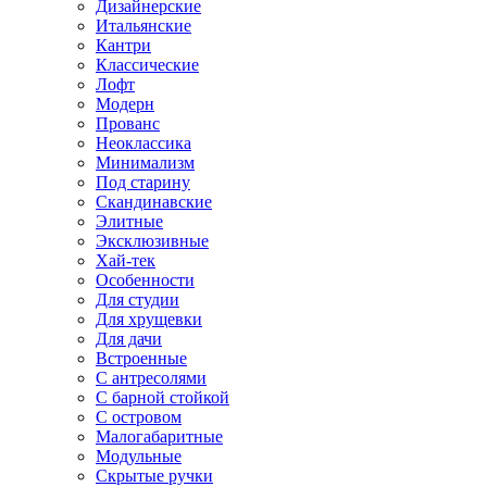
Дизайнерские
Итальянские
Кантри
Классические
Лофт
Модерн
Прованс
Неоклассика
Минимализм
Под старину
Скандинавские
Элитные
Эксклюзивные
Хай-тек
Особенности
Для студии
Для хрущевки
Для дачи
Встроенные
С антресолями
С барной стойкой
С островом
Малогабаритные
Модульные
Скрытые ручки