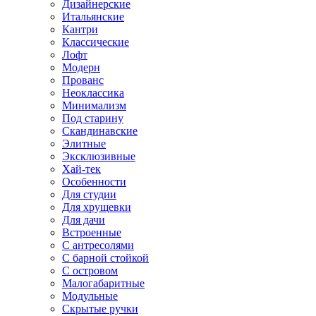
Дизайнерские
Итальянские
Кантри
Классические
Лофт
Модерн
Прованс
Неоклассика
Минимализм
Под старину
Скандинавские
Элитные
Эксклюзивные
Хай-тек
Особенности
Для студии
Для хрущевки
Для дачи
Встроенные
С антресолями
С барной стойкой
С островом
Малогабаритные
Модульные
Скрытые ручки