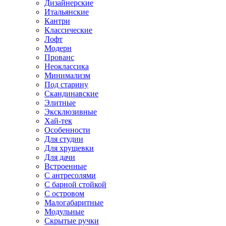
Дизайнерские
Итальянские
Кантри
Классические
Лофт
Модерн
Прованс
Неоклассика
Минимализм
Под старину
Скандинавские
Элитные
Эксклюзивные
Хай-тек
Особенности
Для студии
Для хрущевки
Для дачи
Встроенные
С антресолями
С барной стойкой
С островом
Малогабаритные
Модульные
Скрытые ручки