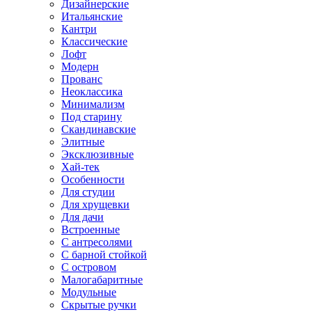
Дизайнерские
Итальянские
Кантри
Классические
Лофт
Модерн
Прованс
Неоклассика
Минимализм
Под старину
Скандинавские
Элитные
Эксклюзивные
Хай-тек
Особенности
Для студии
Для хрущевки
Для дачи
Встроенные
С антресолями
С барной стойкой
С островом
Малогабаритные
Модульные
Скрытые ручки