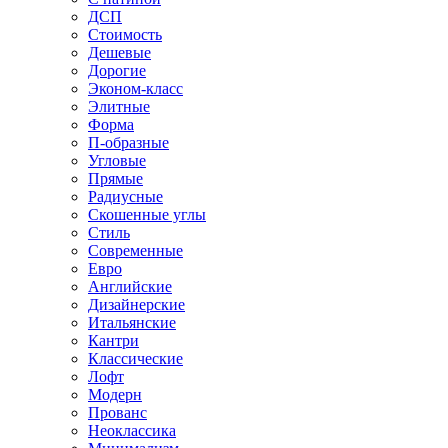
ДСП
Стоимость
Дешевые
Дорогие
Эконом-класс
Элитные
Форма
П-образные
Угловые
Прямые
Радиусные
Скошенные углы
Стиль
Современные
Евро
Английские
Дизайнерские
Итальянские
Кантри
Классические
Лофт
Модерн
Прованс
Неоклассика