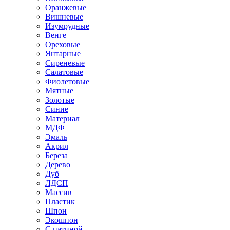
Оранжевые
Вишневые
Изумрудные
Венге
Ореховые
Янтарные
Сиреневые
Салатовые
Фиолетовые
Мятные
Золотые
Синие
Материал
МДФ
Эмаль
Акрил
Береза
Дерево
Дуб
ЛДСП
Массив
Пластик
Шпон
Экошпон
С патиной