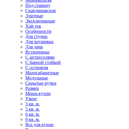
Минимализм
Под старину
Скандинавские
Элитные
Эксклюзивные
Хай-тек
Особенности
Для студии
Для хрущевки
Для дачи
Встроенные
С антресолями
С барной стойкой
С островом
Малогабаритные
Модульные
Скрытые ручки
Размер
Мини-кухни
Узкие
3 кв. м.
5 кв. м.
6 кв. м.
9 кв. м.
Все для кухни